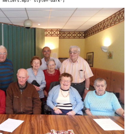
métiers.mp3" style="dark"]