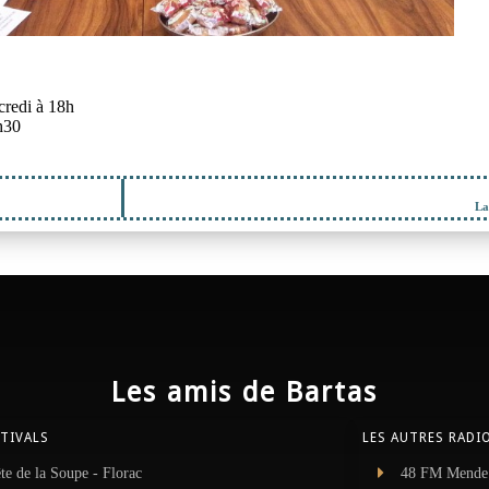
credi à 18h
h30
La
Les amis de Bartas
STIVALS
LES AUTRES RADI
te de la Soupe - Florac
48 FM Mende