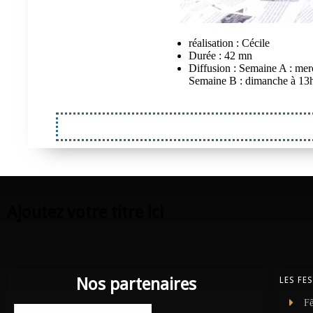
réalisation : Cécile
Durée : 42 mn
Diffusion : Semaine A : mer
Semaine B : dimanche à 13
Ajoutez votre titre ici
Nos partenaires
LES FE
Fê