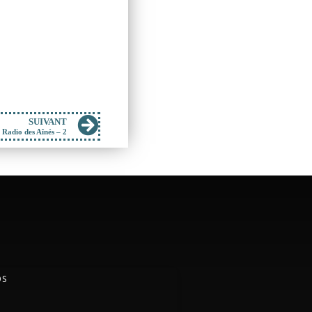
SUIVANT
 Radio des Aînés – 2
OS