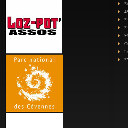
E
4
Fe
Fe
Ma
Co
Le
Fê