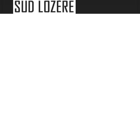
LES FESTIVALS
Fête de la Soupe - Florac
Enimie BD
48ème de Rue
Festival Détours du Monde
Festival d'Olt
Marveloz Pop Festival
Contes et Rencontres
Les Transes Cévenoles
Fête de la Narse de Nouviale
LES AUTRES RADIOS
48 FM Mende