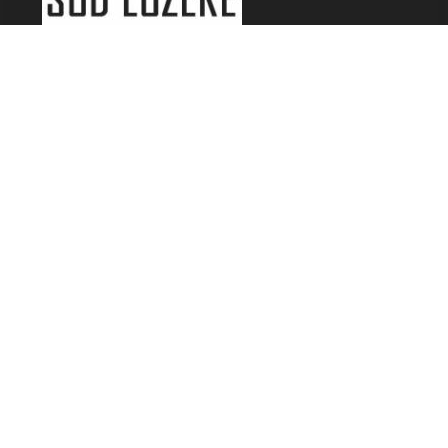
LES FESTIVALS
Fête de la Soupe - Florac
Enimie BD
48ème de Rue
Festival Détours du Monde
Festival d'Olt
Marveloz Pop Festival
Contes et Rencontres
Les Transes Cévenoles
Fête de la Narse de Nouviale
LES AUTRES RADIOS
48 FM Mende
Radio Escapades