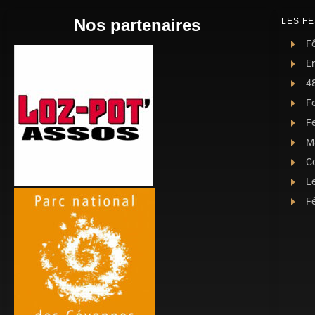
Nos partenaires
LES FE
Fê
E
4
F
Fe
Ma
C
L
Fê