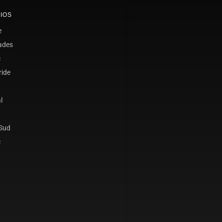
IOS
e
ades
c
ride
l
 Sud
c