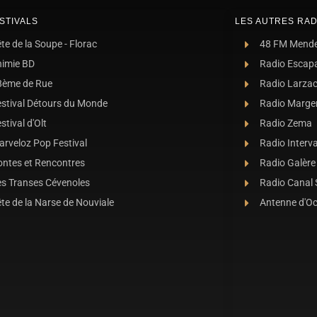
STIVALS
LES AUTRES RAD
te de la Soupe - Florac
48 FM Mend
nimie BD
Radio Escap
8ème de Rue
Radio Larza
estival Détours du Monde
Radio Marge
stival d'Olt
Radio Zema
rveloz Pop Festival
Radio Interva
ontes et Rencontres
Radio Galère
es Transes Cévenoles
Radio Canal
te de la Narse de Nouviale
Antenne d'O