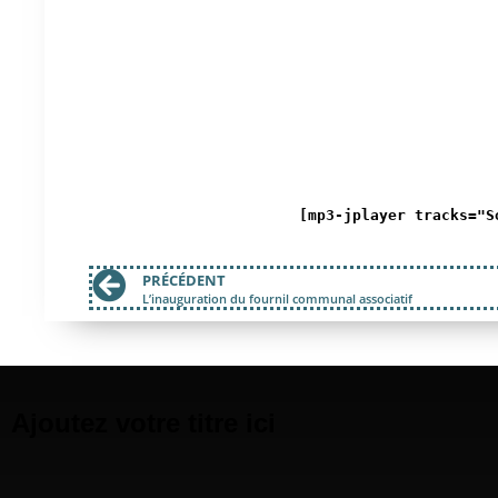
[mp3-jplayer tracks="S
PRÉCÉDENT
L’inauguration du fournil communal associatif
Ajoutez votre titre ici