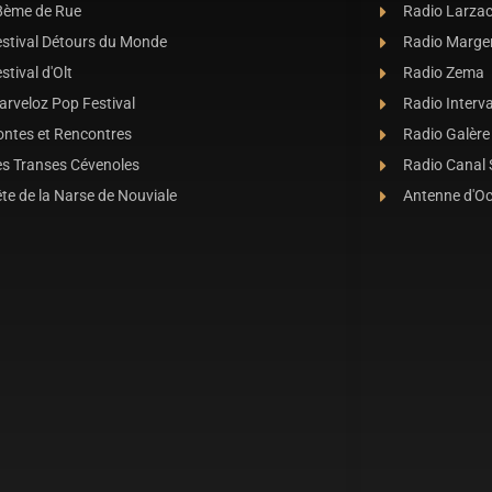
8ème de Rue
Radio Larza
estival Détours du Monde
Radio Marge
stival d'Olt
Radio Zema
rveloz Pop Festival
Radio Interva
ontes et Rencontres
Radio Galère
es Transes Cévenoles
Radio Canal
te de la Narse de Nouviale
Antenne d'O