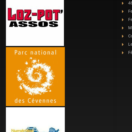
4
F
Fe
Ma
C
L
Fê