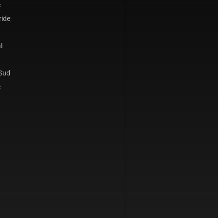
c
ride
l
 Sud
c