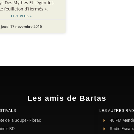
ys Des Mythes Et Légendes:
Le feuilleton d’Hermés ».
LIRE PLUS »
jeudi 17 novembre 2016
Les amis de Bartas
STIVALS
LES AUTRES RAD
te de la Soupe - Florac
48 FM Mend
nimie BD
Radio Escap