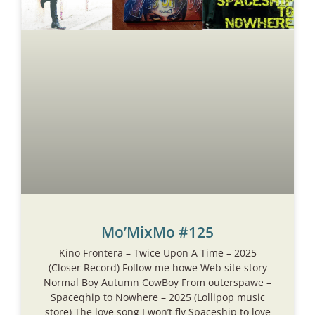
Mo’MixMo #125
Kino Frontera – Twice Upon A Time – 2025
(Closer Record) Follow me howe Web site story
Normal Boy Autumn CowBoy From outerspawe –
Spaceqhip to Nowhere – 2025 (Lollipop music
store) The love song I won’t fly Spaceship to love