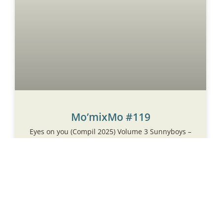
Mo’mixMo #119
Eyes on you (Compil 2025) Volume 3 Sunnyboys –
Can’t You Stop Now The Bad Wheels – Butcher
Princess Elli de Mon – Anguana Dynamite
Shakers – Ticket Girl Doum Doum Lovers – Eyes
on you Moons of Saturn – Biding my Time
Miners of Muzo – Don’t Let Go The Bwanas –
Gone Blind CowBoys From Outerspace
« Sleeping with ghost » 2005 Black Haired
Cocktail Sleeping With Ghosts I’ve Been Loving