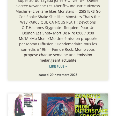
Super Sordo Tagada Jones + Olivier $*– Quelle
Sacrée Revanche Les $heriff*– Industrie Bizness
Machine (Live) She likes Monsters – 2SISTERS Go
! Go ! Shake Shake She likes Monsters That’s the
Way PARCE QUE CA NOUS PLAIT : Dévotions
O.T.H.iennes Stygmate– Requiem Pour Un
Démon Les Shot– Mort De Rire 0:00 / 0:00
Mo'MixMo Momix’Mo Une émission proposée
par Momo Diffusion : Hebdomadaire tous les
samedis à 19h — Fan de Rock, Momo vous
propose chaque semaine une émission
mélangeant actualité
LIRE PLUS »
samedi 29 novembre 2025