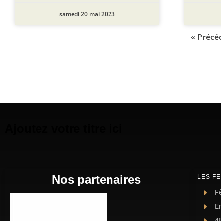
samedi 20 mai 2023
« Précé
Ajoutez votre titre ici
Nos partenaires
LES FE
Fê
E
4