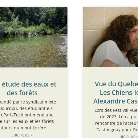
Vue du Quebec
 étude des eaux et
Les Chiens-l
des forêts
Alexandre Ca
ndé par le syndicat mixte
Dourdou, des étudiant.e.s
Lors des Festival Vu
roParisTech ont mené une
de 2023, Léo a pu a
e sur les eaux et les fôrèts
rencontre de l’acteu
utours du mont Lozère.
Castonguay pour l’i
LIRE PLUS »
LIRE PLUS 