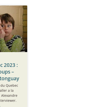
 2023 :
oups –
stonguay
e du Quebec
ller a la
r Alexandre
nterviewer.
»