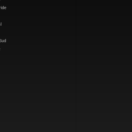
ride
l
 Sud
c