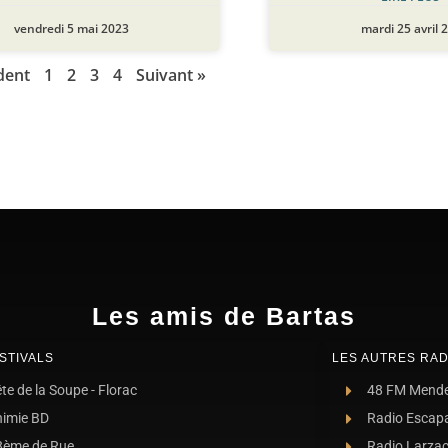
vendredi 5 mai 2023
mardi 25 avril 
dent
1
2
3
4
Suivant »
Les amis de Bartas
STIVALS
LES AUTRES RAD
te de la Soupe - Florac
48 FM Mend
nimie BD
Radio Escap
8ème de Rue
Radio Larza