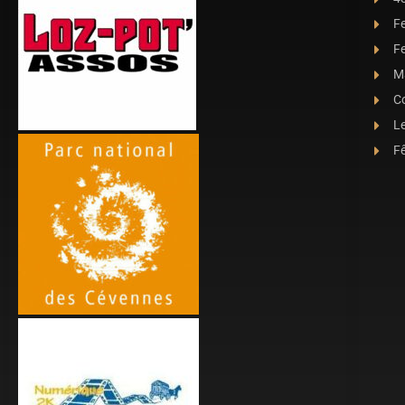
F
Fe
Ma
C
L
Fê