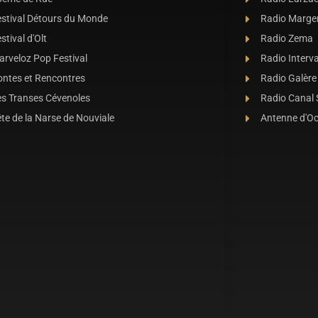
estival Détours du Monde
Radio Marge
stival d'Olt
Radio Zema
rveloz Pop Festival
Radio Interva
ontes et Rencontres
Radio Galère
es Transes Cévenoles
Radio Canal
te de la Narse de Nouviale
Antenne d'O