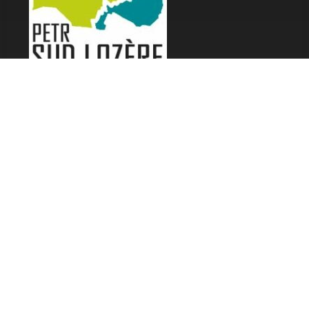
LES FESTIVALS
Fête de la Soupe - Florac
Enimie BD
48ème de Rue
Festival Détours du Monde
Festival d'Olt
Marveloz Pop Festival
Contes et Rencontres
Les Transes Cévenoles
Fête de la Narse de Nouviale