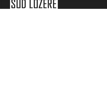
LES FESTIVALS
Fête de la Soupe - Florac
Enimie BD
48ème de Rue
Festival Détours du Monde
Festival d'Olt
Marveloz Pop Festival
Contes et Rencontres
Les Transes Cévenoles
Fête de la Narse de Nouviale
LES AUTRES RADIOS
48 FM Mende