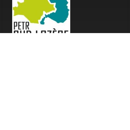
LES FESTIVALS
Fête de la Soupe - Florac
Enimie BD
48ème de Rue
Festival Détours du Monde
Festival d'Olt
Marveloz Pop Festival
Contes et Rencontres
Les Transes Cévenoles