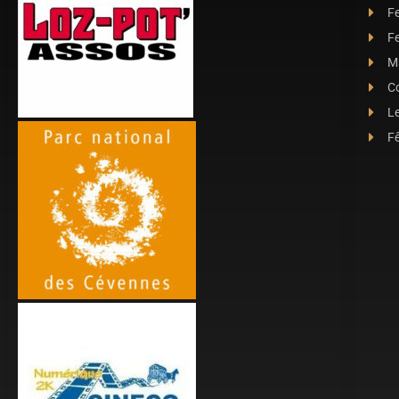
F
Fe
Ma
C
L
Fê