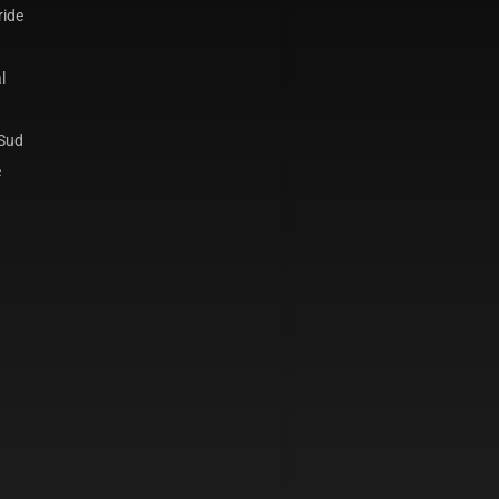
ride
l
 Sud
c