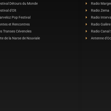
estival Détours du Monde
Radio Marge
stival d'Olt
Radio Zema
rveloz Pop Festival
Radio Interva
ontes et Rencontres
Radio Galère
es Transes Cévenoles
Radio Canal
te de la Narse de Nouviale
Antenne d'O