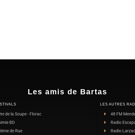
Les amis de Bartas
STIVALS
LES AUTRES RAD
te de la Soupe - Florac
48 FM Mend
nimie BD
Radio Escap
8ème de Rue
Radio Larza