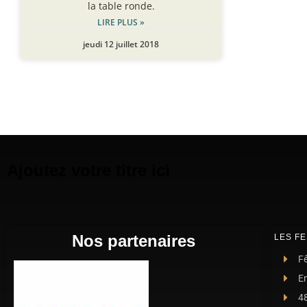
la table ronde.
LIRE PLUS »
jeudi 12 juillet 2018
Ajoutez votre titre ici
Nos partenaires
LES FE
Fê
E
4