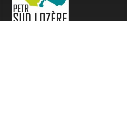
LES FESTIVALS
Fête de la Soupe - Florac
Enimie BD
48ème de Rue
Festival Détours du Monde
Festival d'Olt
Marveloz Pop Festival
Contes et Rencontres
Les Transes Cévenoles
Fête de la Narse de Nouviale
LES AUTRES RADIOS