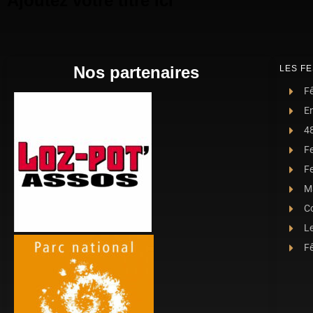
Ajoutez votre titre ici
Nos partenaires
LES FE
Fê
E
4
F
Fe
Ma
C
L
Fê