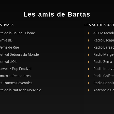
Les amis de Bartas
STIVALS
LES AUTRES RAD
te de la Soupe - Florac
48 FM Mend
nimie BD
Radio Escap
8ème de Rue
Radio Larza
estival Détours du Monde
Radio Marge
stival d'Olt
Radio Zema
rveloz Pop Festival
Radio Interva
ontes et Rencontres
Radio Galère
es Transes Cévenoles
Radio Canal
te de la Narse de Nouviale
Antenne d'O