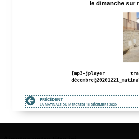
le dimanche sur n
[mp3-jplayer 
décembre@20201221_matina
PRÉCÉDENT
LA MATINALE DU MERCREDI 16 DÉCEMBRE 2020