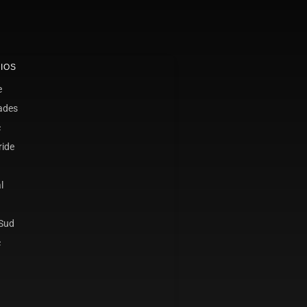
IOS
e
ades
c
ride
l
 Sud
c