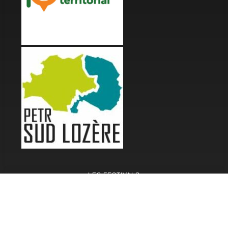
LES FESTIVALS
Fête de la Soupe - Florac
Enimie BD
48ème de Rue