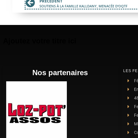
PRÉCÉDENT
SOUTIENS À LA FAMILLE KALLDANY, MENACÉE D’OQTF
Ajoutez votre titre ici
Nos partenaires
LES FE
Fê
E
4
F
Fe
Ma
C