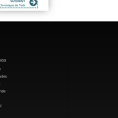
SUIVANT
 Chronique de Toth
IOS
e
ades
c
ride
l