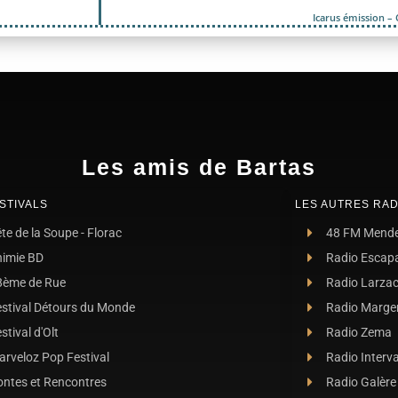
Icarus émission –
Les amis de Bartas
STIVALS
LES AUTRES RAD
te de la Soupe - Florac
48 FM Mend
nimie BD
Radio Escap
8ème de Rue
Radio Larza
estival Détours du Monde
Radio Marge
stival d'Olt
Radio Zema
rveloz Pop Festival
Radio Interva
ontes et Rencontres
Radio Galère