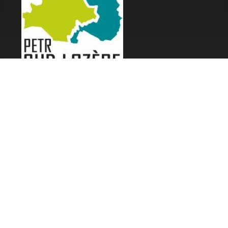
LES FESTIVALS
Fête de la Soupe - Florac
Enimie BD
48ème de Rue
Festival Détours du Monde
Festival d'Olt
Marveloz Pop Festival
Contes et Rencontres
Les Transes Cévenoles