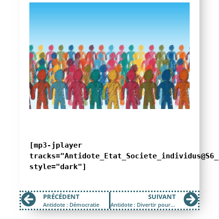
[mp3-jplayer
tracks="Antidote_Etat_Societe_individus@S6_
style="dark"]
PRÉCÉDENT
SUIVANT
Antidote : Démocratie
Antidote : Divertir pour dominer