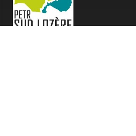
LES FESTIVALS
Fête de la Soupe - Florac
Enimie BD
48ème de Rue
Festival Détours du Monde
Festival d'Olt
Marveloz Pop Festival
Contes et Rencontres
Les Transes Cévenoles
Fête de la Narse de Nouviale