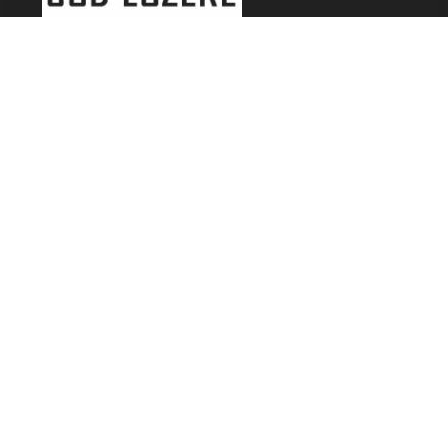
LES FESTIVALS
Fête de la Soupe - Florac
Enimie BD
48ème de Rue
Festival Détours du Monde
Festival d'Olt
Marveloz Pop Festival
Contes et Rencontres
Les Transes Cévenoles
Fête de la Narse de Nouviale
LES AUTRES RADIOS
48 FM Mende
Radio Escapades