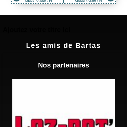
Chaud PATate #14
Chaud PATate #16
Ajoutez votre titre ici
Les amis de Bartas
Nos partenaires