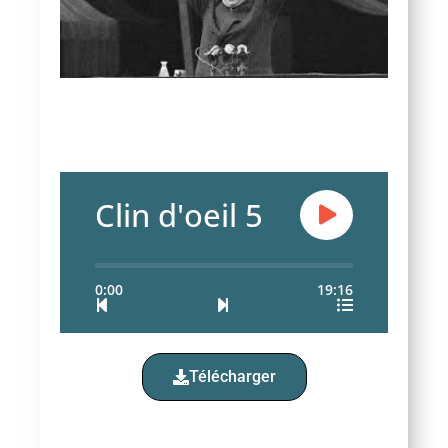
Clin d'oeil 5
0:00
19:16
Télécharger