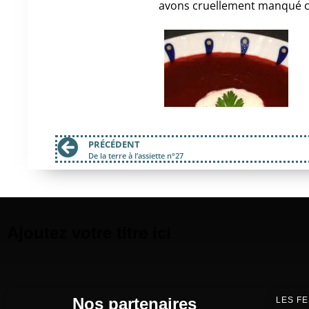
avons cruellement manqué ce
PRÉCÉDENT
De la terre à l’assiette n°27
Ajoutez votre titre ici
Nos partenaires
LES FE