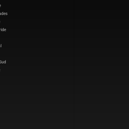
e
ades
c
ride
l
 Sud
c