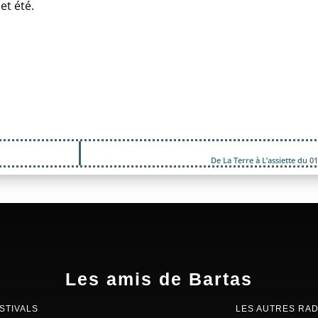
t été.
De La Terre à L’assiette du 
Les amis de Bartas
STIVALS
LES AUTRES RAD