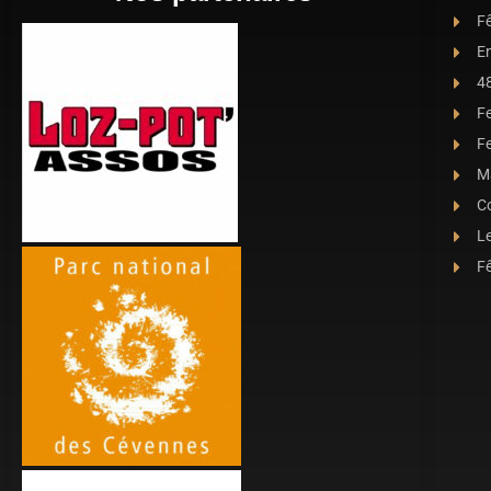
Fê
E
4
F
Fe
Ma
C
L
Fê