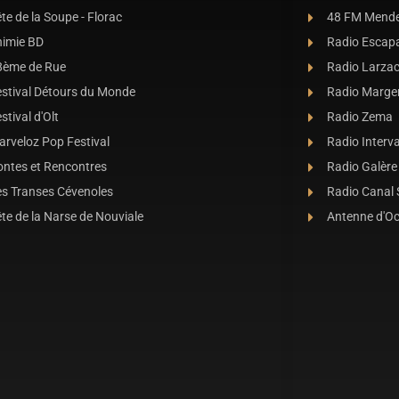
te de la Soupe - Florac
48 FM Mend
nimie BD
Radio Escap
8ème de Rue
Radio Larza
estival Détours du Monde
Radio Marge
stival d'Olt
Radio Zema
rveloz Pop Festival
Radio Interva
ontes et Rencontres
Radio Galère
es Transes Cévenoles
Radio Canal
te de la Narse de Nouviale
Antenne d'O