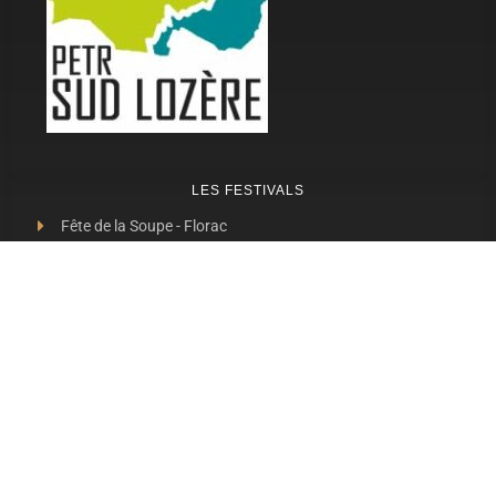
LES FESTIVALS
Fête de la Soupe - Florac
Enimie BD
48ème de Rue
Festival Détours du Monde
Festival d'Olt
Marveloz Pop Festival
Contes et Rencontres
Les Transes Cévenoles
Fête de la Narse de Nouviale