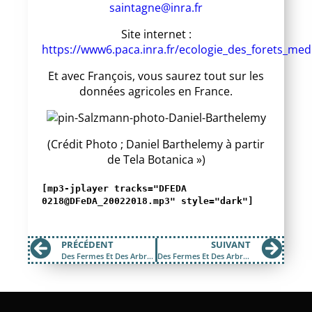
saintagne@inra.fr
Site internet :
https://www6.paca.inra.fr/ecologie_des_forets_me
Et avec François, vous saurez tout sur les
données agricoles en France.
(Crédit Photo ; Daniel Barthelemy à partir
de Tela Botanica »)
[mp3-jplayer tracks="DFEDA
0218@DFeDA_20022018.mp3" style="dark"]
PRÉCÉDENT
SUIVANT
Des Fermes Et Des Arbres Janvier 2018
Des Fermes Et Des Arbres mars 2018