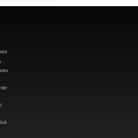
IOS
e
ades
c
ride
l
 Sud
c