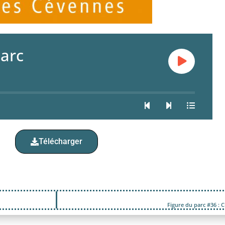
Parc
Télécharger
Figure du parc #36 : C