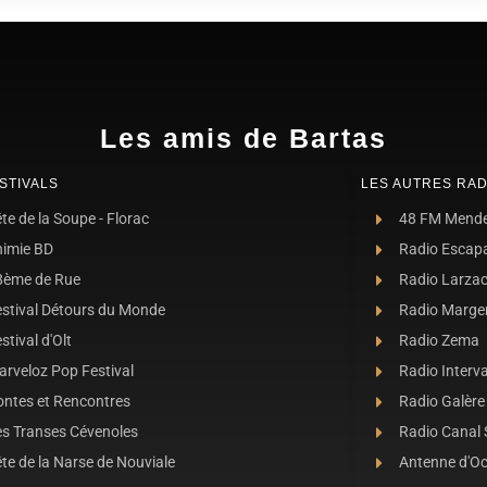
Les amis de Bartas
STIVALS
LES AUTRES RAD
te de la Soupe - Florac
48 FM Mend
nimie BD
Radio Escap
8ème de Rue
Radio Larza
estival Détours du Monde
Radio Marge
stival d'Olt
Radio Zema
rveloz Pop Festival
Radio Interva
ontes et Rencontres
Radio Galère
es Transes Cévenoles
Radio Canal
te de la Narse de Nouviale
Antenne d'O