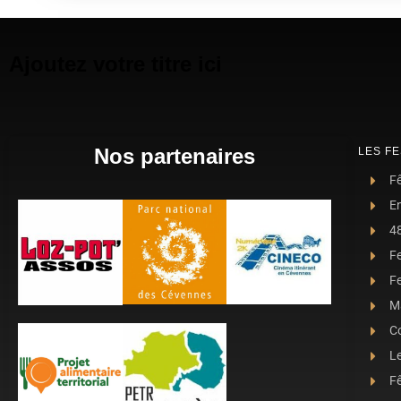
Ajoutez votre titre ici
Nos partenaires
LES FE
Fê
E
4
F
Fe
Ma
C
L
Fê