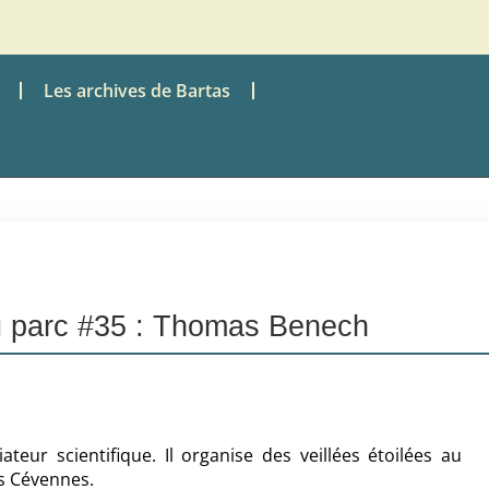
Les archives de Bartas
u parc #35 : Thomas Benech
eur scientifique. Il organise des veillées étoilées au
s Cévennes.