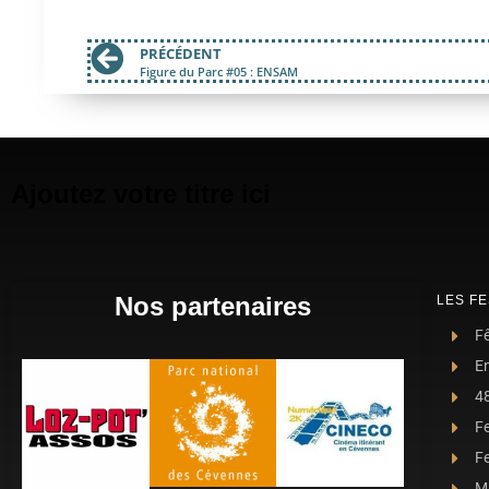
PRÉCÉDENT
Figure du Parc #05 : ENSAM
Ajoutez votre titre ici
Nos partenaires
LES FE
Fê
E
4
F
Fe
Ma