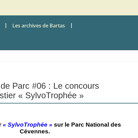
Les archives de Bartas
 de Parc #06 : Le concours
estier « SylvoTrophée »
r
« SylvoTrophée »
sur le Parc National des
Cévennes.