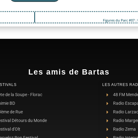
Figures du Parc #07 : 
Les amis de Bartas
STIVALS
LES AUTRES RAD
te de la Soupe - Florac
48 FM Mend
nimie BD
Radio Escap
8ème de Rue
Radio Larza
estival Détours du Monde
Radio Marge
stival d'Olt
Radio Zema
rveloz Pop Festival
Radio Interva