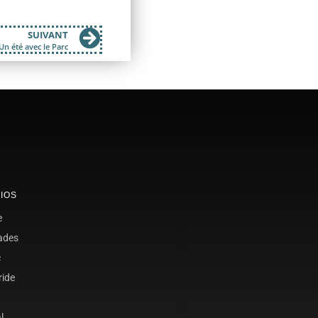
SUIVANT
Un été avec le Parc
IOS
e
ades
c
ride
l