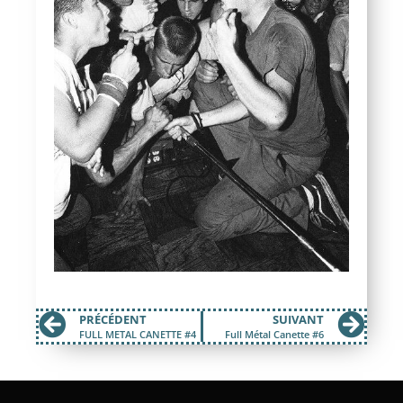
PRÉCÉDENT
SUIVANT
FULL METAL CANETTE #4
Full Métal Canette #6