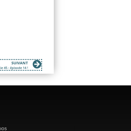
SUIVANT
ie 45 : épisode 14 !
IOS