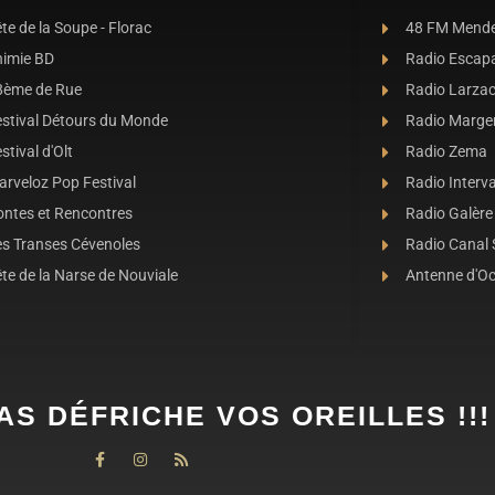
te de la Soupe - Florac
48 FM Mend
nimie BD
Radio Escap
8ème de Rue
Radio Larza
estival Détours du Monde
Radio Marge
stival d'Olt
Radio Zema
rveloz Pop Festival
Radio Interva
ontes et Rencontres
Radio Galère
es Transes Cévenoles
Radio Canal
te de la Narse de Nouviale
Antenne d'O
AS DÉFRICHE VOS OREILLES !!!