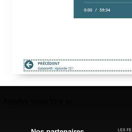
0:00
/
59:34
PRÉCÉDENT
Galaxie45 : épisode 12 !
Ajoutez votre titre ici
Nos partenaires
LES FE