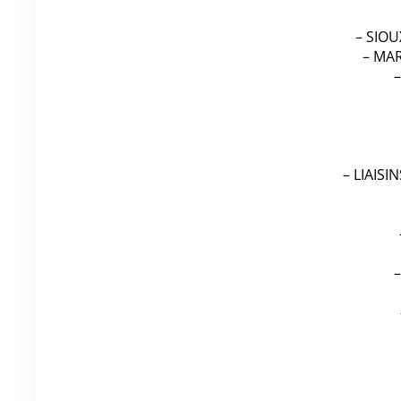
– SIOU
– MAR
– LIAISI
–