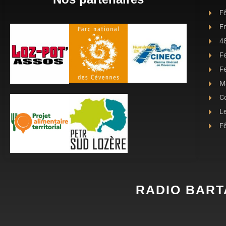
Fê
E
4
F
Fe
Ma
C
L
Fê
RADIO BART