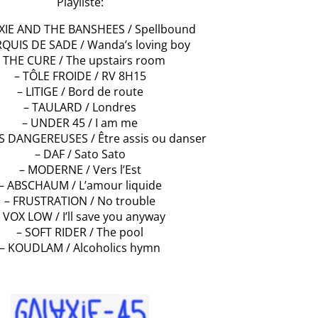
Playliste:
XIE AND THE BANSHEES / Spellbound
QUIS DE SADE / Wanda’s loving boy
– THE CURE / The upstairs room
– TÔLE FROIDE / RV 8H15
– LITIGE / Bord de route
– TAULARD / Londres
– UNDER 45 / I am me
NS DANGEREUSES / Être assis ou danser
– DAF / Sato Sato
– MODERNE / Vers l’Est
– ABSCHAUM / L’amour liquide
– FRUSTRATION / No trouble
 VOX LOW / I’ll save you anyway
– SOFT RIDER / The pool
– KOUDLAM / Alcoholics hymn