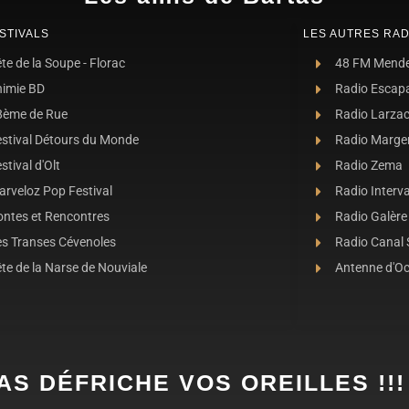
STIVALS
LES AUTRES RAD
te de la Soupe - Florac
48 FM Mend
nimie BD
Radio Escap
8ème de Rue
Radio Larza
estival Détours du Monde
Radio Marge
stival d'Olt
Radio Zema
rveloz Pop Festival
Radio Interva
ontes et Rencontres
Radio Galère
es Transes Cévenoles
Radio Canal
te de la Narse de Nouviale
Antenne d'O
AS DÉFRICHE VOS OREILLES !!!