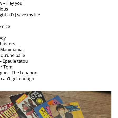
 – Hey you !
rious
ght a D.J save my life
e nice
ody
tbusters
– Manimaniac
e qu’une balle
– Epaule tatou
jor Tom
gue – The Lebanon
 can’t get enough