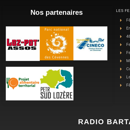
Nos partenaires
LES FE
Fê
E
4
F
Fe
Ma
C
L
Fê
RADIO BART