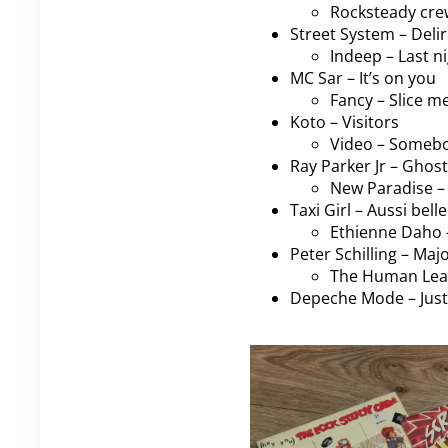
Rocksteady crew
Street System – Deli
Indeep – Last ni
MC Sar – It’s on you
Fancy – Slice m
Koto – Visitors
Video – Someb
Ray Parker Jr – Ghos
New Paradise 
Taxi Girl – Aussi bell
Ethienne Daho 
Peter Schilling – Ma
The Human Lea
Depeche Mode – Just