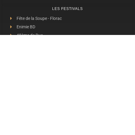
LES FESTIVALS
Fête de la Soupe - Florac
Enimie BD
48ème de Rue
Festival Détours du Monde
Festival d'Olt
Marveloz Pop Festival
Contes et Rencontres
Les Transes Cévenoles
Fête de la Narse de Nouviale
LES AUTRES RADIOS
48 FM Mende
Radio Escapades
Radio Larzac
Radio Margeride