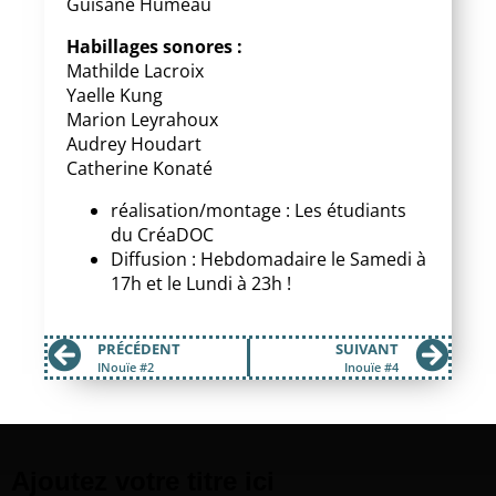
Guisane Humeau
Habillages sonores :
Mathilde Lacroix
Yaelle Kung
Marion Leyrahoux
Audrey Houdart
Catherine Konaté
réalisation/montage : Les étudiants
du CréaDOC
Diffusion : Hebdomadaire le Samedi à
17h et le Lundi à 23h !
PRÉCÉDENT
SUIVANT
INouïe #2
Inouïe #4
Ajoutez votre titre ici