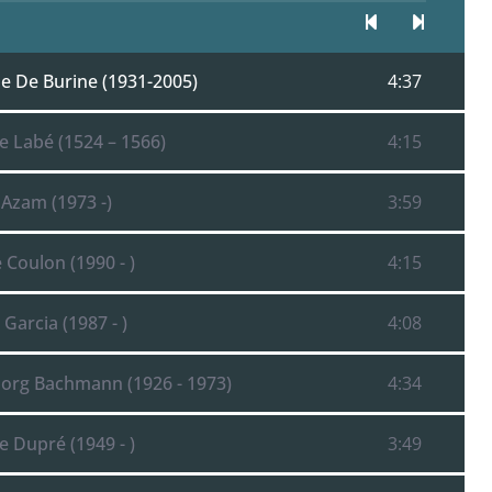
de De Burine (1931-2005)
4:37
se Labé (1524 – 1566)
4:15
 Azam (1973 -)
3:59
e Coulon (1990 - )
4:15
 Garcia (1987 - )
4:08
borg Bachmann (1926 - 1973)
4:34
e Dupré (1949 - )
3:49