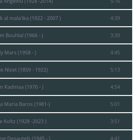
a Angelou (1928 -2014)
5:16
k al mala’ika (1922 - 2007 )
4:39
m Bouhlal (1966 - )
3:39
ly Mars (1958 - )
4:45
e Nizet (1859 - 1922)
5:13
in Kadmaa (1970 - )
4:54
da Maria Baros (1981-)
5:01
e Koltz (1928 -2023 )
3:51
se Desautels (1945 - )
4:41