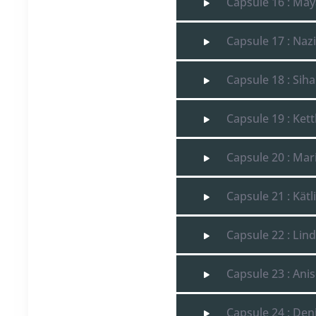
Capsule 16 : May
Capsule 17 : Nazi
Capsule 18 : Siha
Capsule 19 : Kett
Capsule 20 : Mari
Capsule 21 : Kätl
Capsule 22 : Lin
Capsule 23 : Anis
Capsule 24 : Deni