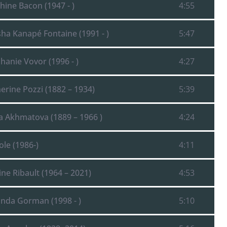
hine Bacon (1947 - )
4:55
sha Kanapé Fontaine (1991 - )
5:47
hanie Vovor (1996 - )
4:27
herine Pozzi (1882 – 1934)
5:39
a Akhmatova (1889 – 1966 )
4:24
ole (1986-)
4:11
ine Ribault (1964 – 2021)
4:53
anda Gorman (1998 - )
5:10