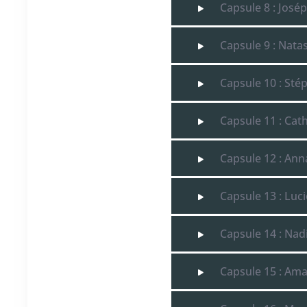
Capsule 8 : Josép
Capsule 9 : Nata
Capsule 10 : Stép
Capsule 11 : Cat
Capsule 12 : Ann
Capsule 13 : Luci
Capsule 14 : Nad
Capsule 15 : Am