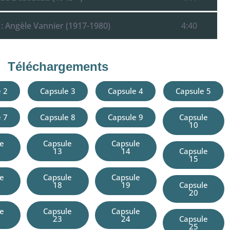
: Angèle Vannier (1917-1980)
4:40
Téléchargements
 2
Capsule 3
Capsule 4
Capsule 5
 7
Capsule 8
Capsule 9
Capsule
10
le
Capsule
Capsule
13
14
Capsule
15
le
Capsule
Capsule
18
19
Capsule
20
le
Capsule
Capsule
23
24
Capsule
25