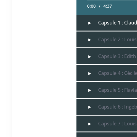
0:00
/
4:37
Capsule 1 : Clau
Capsule 2 : Loui
Capsule 3 : Edith
Capsule 4 : Cécil
Capsule 5 : Flavia
Capsule 6 : Inge
Capsule 7 : Louis