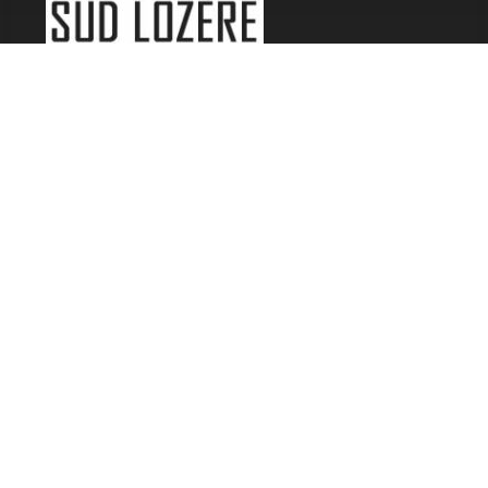
LES FESTIVALS
Fête de la Soupe - Florac
Enimie BD
48ème de Rue
Festival Détours du Monde
Festival d'Olt
Marveloz Pop Festival
Contes et Rencontres
Les Transes Cévenoles
Fête de la Narse de Nouviale
LES AUTRES RADIOS
48 FM Mende