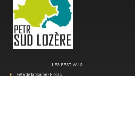
LES FESTIVALS
Fête de la Soupe - Florac
Enimie BD
48ème de Rue
Festival Détours du Monde
Festival d'Olt
Marveloz Pop Festival
Contes et Rencontres
Les Transes Cévenoles