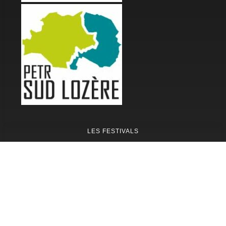
LES FESTIVALS
Fête de la Soupe - Florac
Enimie BD
48ème de Rue
Festival Détours du Monde
Festival d'Olt
Marveloz Pop Festival