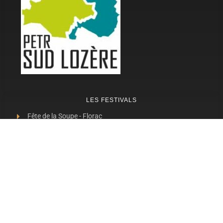
LES FESTIVALS
Fête de la Soupe - Florac
Enimie BD
48ème de Rue
Festival Détours du Monde
Festival d'Olt
Marveloz Pop Festival
Contes et Rencontres
Les Transes Cévenoles