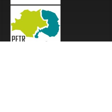
LES FESTIVALS
Fête de la Soupe - Florac
Enimie BD
48ème de Rue
Festival Détours du Monde
Festival d'Olt
Marveloz Pop Festival