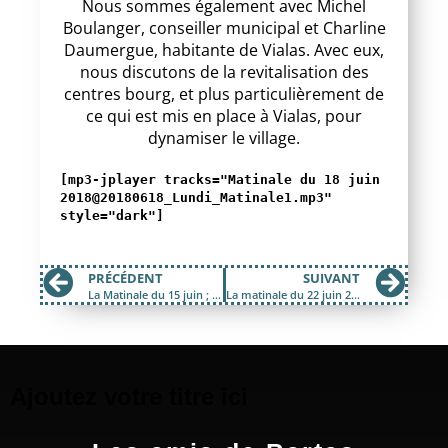
Nous sommes également avec Michel
Boulanger, conseiller municipal et Charline
Daumergue, habitante de Vialas. Avec eux,
nous discutons de la revitalisation des
centres bourg, et plus particulièrement de
ce qui est mis en place à Vialas, pour
dynamiser le village.
[mp3-jplayer tracks="Matinale du 18 juin
2018@20180618_Lundi_Matinale1.mp3"
style="dark"]
PRÉCÉDENT
SUIVANT
La Matinale du 15 juin ; Question pour un Pélardon
La matinale du 22 juin 2018
Ajoutez votre titre ici