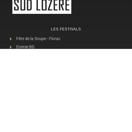
LES FESTIVALS
Fête de la Soupe - Florac
Enimie BD
48ème de Rue
Festival Détours du Monde
Festival d'Olt
Marveloz Pop Festival
Contes et Rencontres
Les Transes Cévenoles
Fête de la Narse de Nouviale
LES AUTRES RADIOS
48 FM Mende