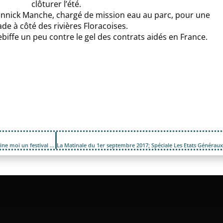
clôturer l’été.
i Yannick Manche, chargé de mission eau au parc, pour une
ade à côté des rivières Floracoises.
rebiffe un peu contre le gel des contrats aidés en France.
La Matinale du 25 aout 2017; Pierre Yves Vanderweed et Dessine moi un festival à Brenouxe