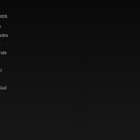
IOS
e
ades
c
ride
l
 Sud
c