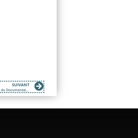
SUIVANT
La Matinale du 1er septembre 2017; Spéciale Les Etats Généraux du Documentaire à Lussas