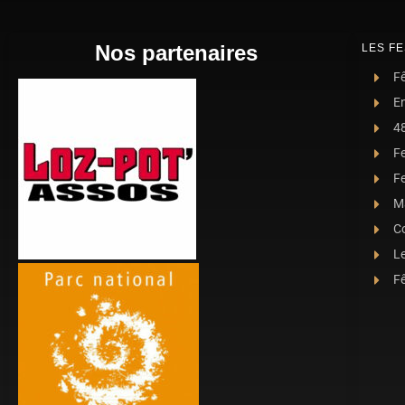
Nos partenaires
LES FE
Fê
E
4
F
Fe
Ma
C
L
Fê