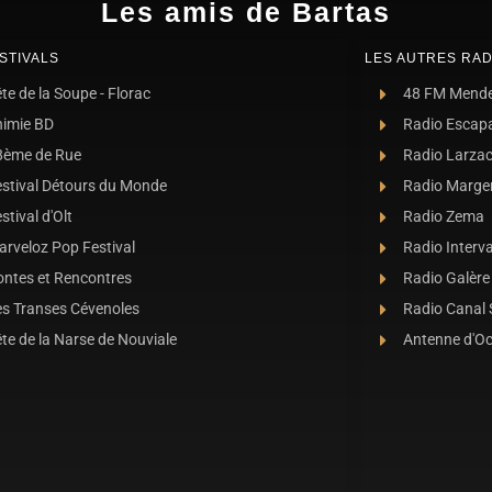
Les amis de Bartas
STIVALS
LES AUTRES RAD
te de la Soupe - Florac
48 FM Mend
nimie BD
Radio Escap
8ème de Rue
Radio Larza
estival Détours du Monde
Radio Marge
stival d'Olt
Radio Zema
rveloz Pop Festival
Radio Interva
ontes et Rencontres
Radio Galère
es Transes Cévenoles
Radio Canal
te de la Narse de Nouviale
Antenne d'O