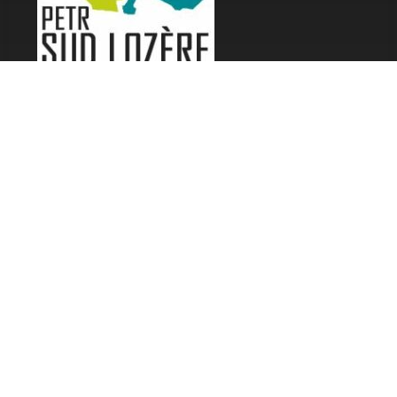
LES FESTIVALS
Fête de la Soupe - Florac
Enimie BD
48ème de Rue
Festival Détours du Monde
Festival d'Olt
Marveloz Pop Festival
Contes et Rencontres
Les Transes Cévenoles
Fête de la Narse de Nouviale
LES AUTRES RADIOS