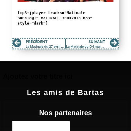
[mp3-jplayer tracks="Matinale
300418@15_MATINALE_30042018.mp3"
style="dark"]
PRÉCÉDENT
SUIVANT
La Matinale du 27 avril 2018 ; Rémi et le violoncelle de Maréchal
La Matinale du O4 mai 2018 ; Ange et Christian Décamps
Ajoutez votre titre ici
Les amis de Bartas
Nos partenaires