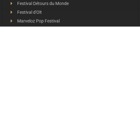
Festival Détours du Monde
Festival d'Olt
Marveloz Pop Festival
Contes et Rencontres
Les Transes Cévenoles
Fête de la Narse de Nouviale
LES AUTRES RADIOS
48 FM Mende
Radio Escapades
Radio Larzac
Radio Margeride
Radio Zema
Radio Interval
Radio Galère
Radio Canal Sud
Antenne d'Oc