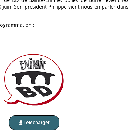
al de BD de Sainte-Énimie, Bulles de Burle revient les
juin. Son président Philippe vient nous en parler dans
programmation :
Télécharger