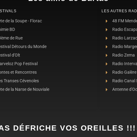
STIVALS
LES AUTRES RAD
te de la Soupe - Florac
48 FM Mend
nimie BD
Radio Escap
8ème de Rue
Radio Larza
estival Détours du Monde
Radio Marge
stival d'Olt
Radio Zema
rveloz Pop Festival
Radio Interva
ontes et Rencontres
Radio Galère
es Transes Cévenoles
Radio Canal
te de la Narse de Nouviale
Antenne d'O
AS DÉFRICHE VOS OREILLES !!!