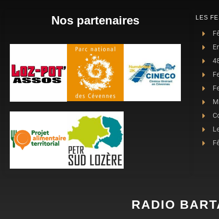
Nos partenaires
LES FE
Fê
E
4
F
Fe
Ma
C
L
Fê
RADIO BART