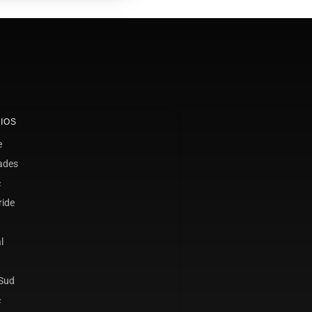
IOS
e
ades
c
ride
l
 Sud
c