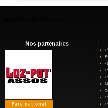
Ajoutez votre titre ici
Nos partenaires
LES FE
Fê
E
4
F
Fe
Ma
C
L
Fê