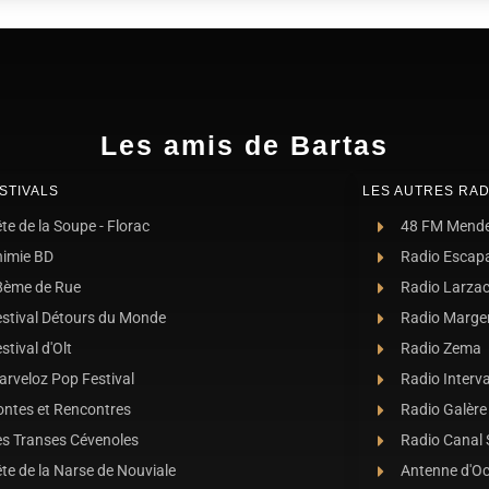
Les amis de Bartas
STIVALS
LES AUTRES RAD
te de la Soupe - Florac
48 FM Mend
nimie BD
Radio Escap
8ème de Rue
Radio Larza
estival Détours du Monde
Radio Marge
stival d'Olt
Radio Zema
rveloz Pop Festival
Radio Interva
ontes et Rencontres
Radio Galère
es Transes Cévenoles
Radio Canal
te de la Narse de Nouviale
Antenne d'O