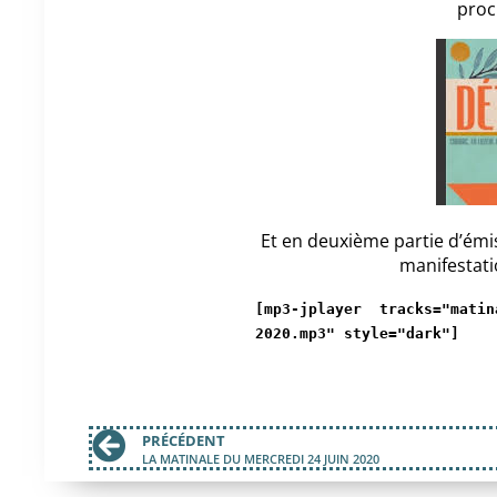
proc
Et en deuxième partie d’émi
manifestati
[mp3-jplayer tracks="mati
2020.mp3" style="dark"]
PRÉCÉDENT
LA MATINALE DU MERCREDI 24 JUIN 2020