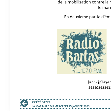
de la mobilisation contre la
le mard
En deuxième partie d’émiss
[mp3-jplaye
2023@202301
PRÉCÉDENT
LA MATINALE DU MERCREDI 25 JANVIER 2023