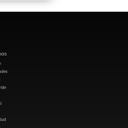
IOS
e
ades
c
ride
l
 Sud
c