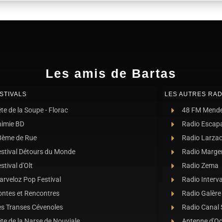
Les amis de Bartas
STIVALS
LES AUTRES RAD
te de la Soupe - Florac
48 FM Mend
nimie BD
Radio Escap
8ème de Rue
Radio Larza
estival Détours du Monde
Radio Marge
stival d'Olt
Radio Zema
rveloz Pop Festival
Radio Interva
ontes et Rencontres
Radio Galère
es Transes Cévenoles
Radio Canal
te de la Narse de Nouviale
Antenne d'O