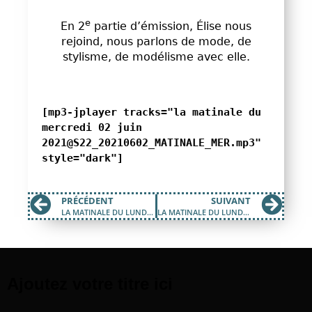
e
En 2
partie d’émission, Élise nous
rejoind, nous parlons de mode, de
stylisme, de modélisme avec elle.
[mp3-jplayer tracks="la matinale du
mercredi 02 juin
2021@S22_20210602_MATINALE_MER.mp3"
style="dark"]
PRÉCÉDENT
SUIVANT
LA MATINALE DU LUNDI 31 MAI 2021
LA MATINALE DU LUNDI 07 JUIN 2021
Ajoutez votre titre ici