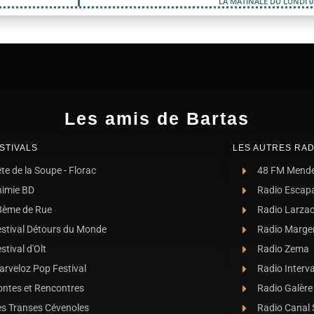
LA MATINALE DU LUNDI 0
Les amis de Bartas
STIVALS
LES AUTRES RAD
te de la Soupe - Florac
48 FM Mend
nimie BD
Radio Escap
8ème de Rue
Radio Larza
estival Détours du Monde
Radio Marge
stival d'Olt
Radio Zema
rveloz Pop Festival
Radio Interva
ontes et Rencontres
Radio Galère
es Transes Cévenoles
Radio Canal