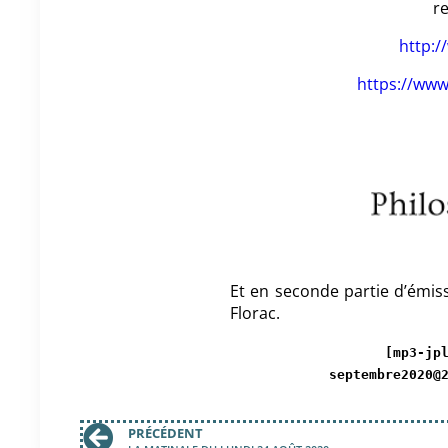
re
http:
https://ww
Et en seconde partie d’émiss
Florac.
[mp3-jp
septembre2020@
PRÉCÉDENT