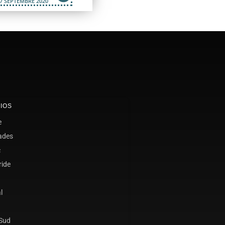
7 SEPTEMBRE 2020
IOS
e
ades
c
ride
l
 Sud