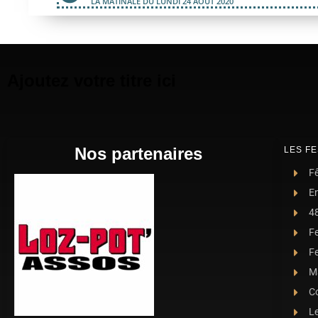
LA MATINALE DU LUNDI 24 AOÛT 2020
Ajoutez votre titre ici
Nos partenaires
LES FE
Fê
E
4
F
Fe
Ma
C
L