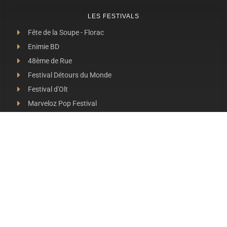
LES FESTIVALS
Fête de la Soupe - Florac
Enimie BD
48ème de Rue
Festival Détours du Monde
Festival d'Olt
Marveloz Pop Festival
Contes et Rencontres
Les Transes Cévenoles
Fête de la Narse de Nouviale
LES AUTRES RADIOS
48 FM Mende
Radio Escapades
Radio Larzac
Radio Margeride