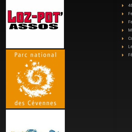
4
F
Fe
Ma
C
L
Fê