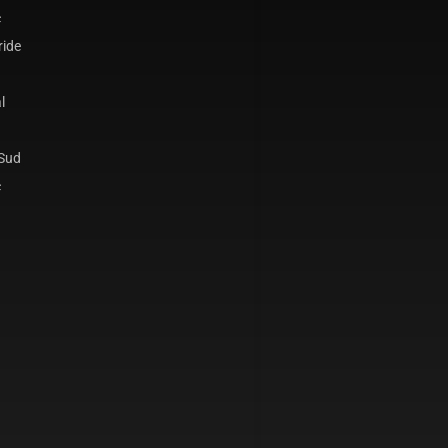
c
ride
l
 Sud
c