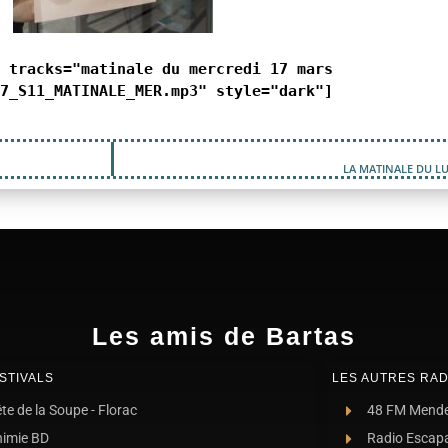
 tracks="matinale du mercredi 17 mars
7_S11_MATINALE_MER.mp3" style="dark"]
LA MATINALE DU LU
Les amis de Bartas
STIVALS
LES AUTRES RAD
te de la Soupe - Florac
48 FM Mend
nimie BD
Radio Escap