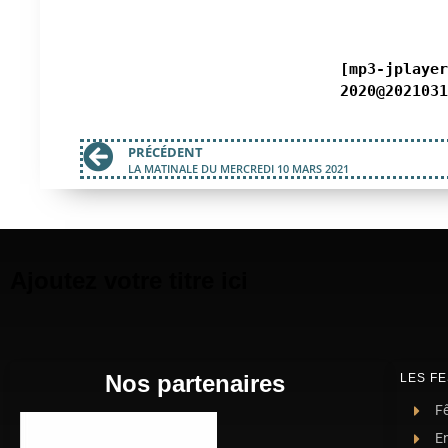
[mp3-jplayer
2020@2021031
PRÉCÉDENT
LA MATINALE DU MERCREDI 10 MARS 2021
Ajoutez votre titre ici
Nos partenaires
LES FE
Fê
E