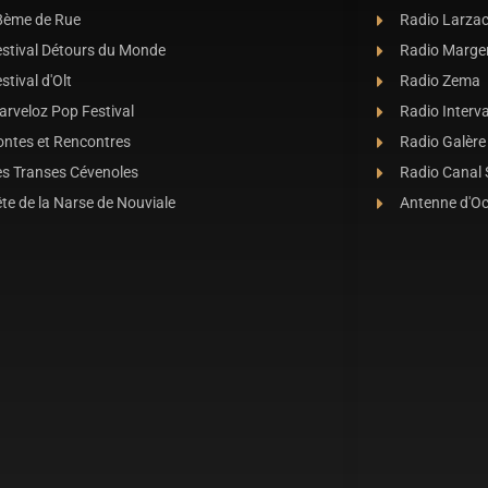
8ème de Rue
Radio Larza
estival Détours du Monde
Radio Marge
stival d'Olt
Radio Zema
rveloz Pop Festival
Radio Interva
ontes et Rencontres
Radio Galère
es Transes Cévenoles
Radio Canal
te de la Narse de Nouviale
Antenne d'O