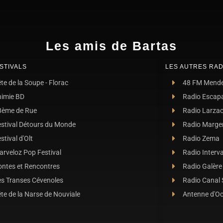
Les amis de Bartas
STIVALS
LES AUTRES RAD
te de la Soupe - Florac
48 FM Mend
nimie BD
Radio Escap
8ème de Rue
Radio Larza
estival Détours du Monde
Radio Marge
stival d'Olt
Radio Zema
rveloz Pop Festival
Radio Interva
ontes et Rencontres
Radio Galère
es Transes Cévenoles
Radio Canal
te de la Narse de Nouviale
Antenne d'O