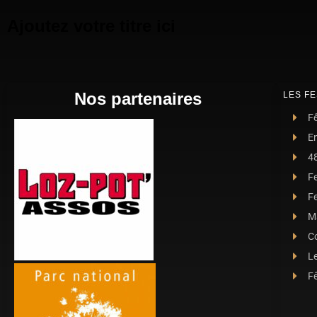
Ajoutez votre titre ici
Nos partenaires
LES FE
Fê
E
4
F
Fe
Ma
C
L
Fê