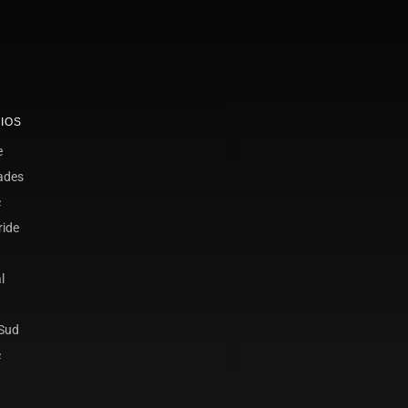
IOS
e
ades
c
ride
l
 Sud
c