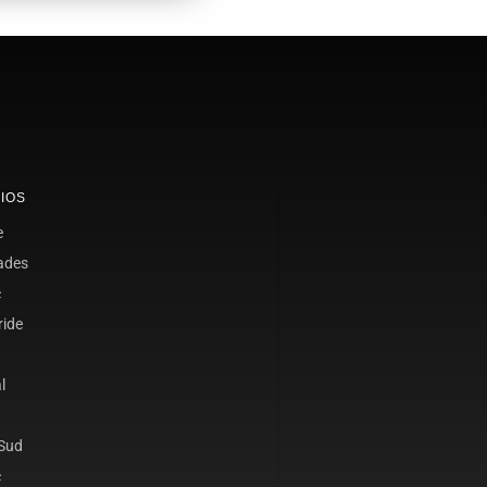
IOS
e
ades
c
ride
l
 Sud
c