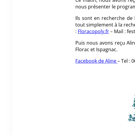
Ce matin, nous avons reç
nous présenter le program
Ils sont en recherche de
tout simplement à la reche
:
Floracopoly.fr
– Mail : fe
Puis nous avons reçu Ali
Florac
et
Ispagnac
.
Facebook de Aline
– Tel : 0