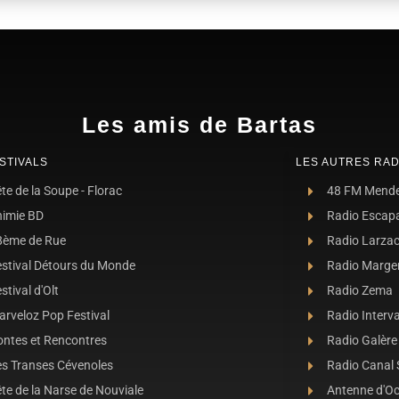
Les amis de Bartas
STIVALS
LES AUTRES RAD
te de la Soupe - Florac
48 FM Mend
nimie BD
Radio Escap
8ème de Rue
Radio Larza
estival Détours du Monde
Radio Marge
stival d'Olt
Radio Zema
rveloz Pop Festival
Radio Interva
ontes et Rencontres
Radio Galère
es Transes Cévenoles
Radio Canal
te de la Narse de Nouviale
Antenne d'O