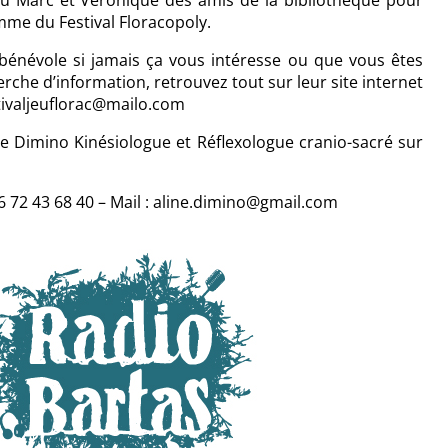
u Marc et Véronique des amis de la bibliothèque pour
me du Festival Floracopoly.
 bénévole si jamais ça vous intéresse ou que vous êtes
rche d’information, retrouvez tout sur leur site internet
stivaljeuflorac@mailo.com
ne
Dimino
Kinésiologue et Réflexologue cranio-sacré sur
6 72 43 68 40 – Mail : aline.dimino@gmail.com