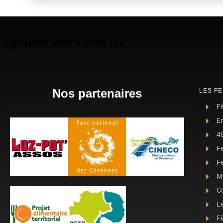
Ajoutez votre titre ici
Nos partenaires
LES FE
Fê
E
4
F
Fe
Ma
C
L
Fê